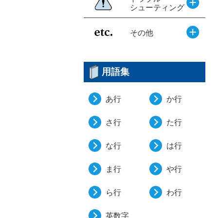
シューティング
サポート
その他
用語集
あ行
か行
よくあるご質問(FAQ)・用語集
さ行
た行
な行
は行
Cv値・流量計算ツール
ま行
や行
ら行
わ行
英数字