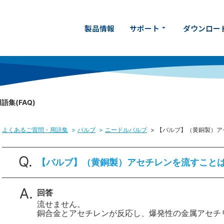
製品情報
サポート
ダウンロー
arrow_drop_down
集(FAQ)
よくあるご質問・用語集
>
バルブ
>
ニードルバルブ
>
【バルブ】（黄銅製）ア
【バルブ】（黄銅製）アセチレンを流すこと
回答
流せません。
銅合金とアセチレンが反応し、爆発性の金属アセチ