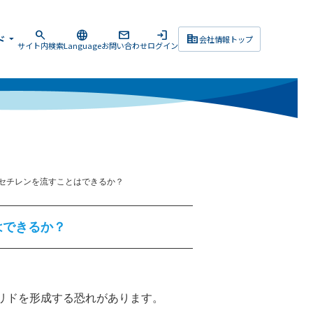
search
language
mail
login
corporate_fare
ド
arrow_drop_down
会社情報トップ
サイト内検索
Language
お問い合わせ
ログイン
セチレンを流すことはできるか？
はできるか？
リドを形成する恐れがあります。